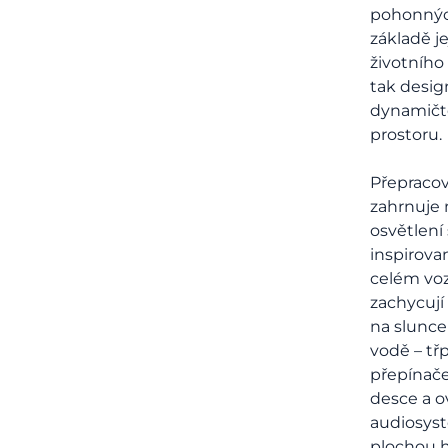
pohonnýc
základě je
životního
tak desig
dynamičtě
prostoru.
Přepracov
zahrnuje
osvětlení 
inspirova
celém voz
zachycují
na slunce 
vodě – třp
přepínače
desce a o
audiosyst
plochou h