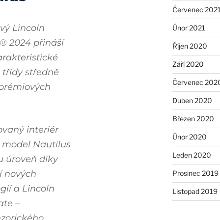
Červenec 202
vý Lincoln
Únor 2021
® 2024 přináší
Říjen 2020
rakteristické
Září 2020
 třídy středně
Červenec 202
 prémiových
Duben 2020
Březen 2020
vaný interiér
Únor 2020
 model Nautilus
Leden 2020
u úroveň díky
í nových
Prosinec 2019
gií a Lincoln
Listopad 2019
ate –
nzorického