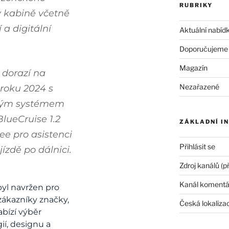
RUBRIKY
v kabině včetně
 a digitální
Aktuální nabíd
Doporučujeme
Magazín
 dorazí na
Nezařazené
roku 2024 s
ným systémem
BlueCruise 1.2
ZÁKLADNÍ I
ee pro asistenci
Přihlásit se
 jízdě po dálnici.
Zdroj kanálů (p
Kanál komentá
byl navržen pro
ákazníky značky,
Česká lokaliza
bízí výběr
ií, designu a