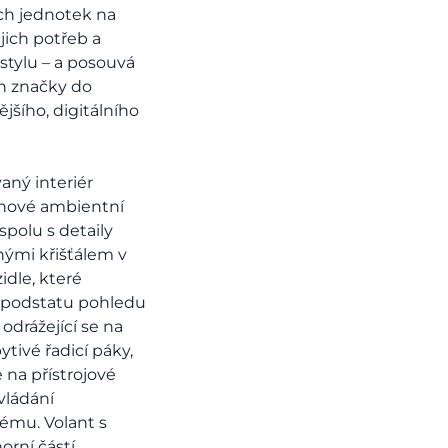
h jednotek na
jich potřeb a
 stylu – a posouvá
n značky do
jšího, digitálního
aný interiér
 nové ambientní
spolu s detaily
nými křišťálem v
idle, které
 podstatu pohledu
odrážející se na
ytivé řadicí páky,
 na přístrojové
vládání
ému. Volant s
orní částí