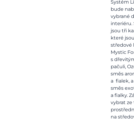
Systém L
bude nabí
vybrané d
interiéru
jsou tři k
které jso
středové 
Mystic Fo
s dřevitý
pačuli, Oz
směs aro
a fialek, 
směs exot
a fialky. 
vybrat ze 
prostřed
na středo