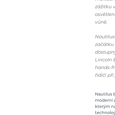
zážitku 
osvětlení
vůně.
Nautilus
začátku 
dostup
Lincoln 
hands-fr
řidiči při
Nautilus 
moderní z
kterým na
technolog