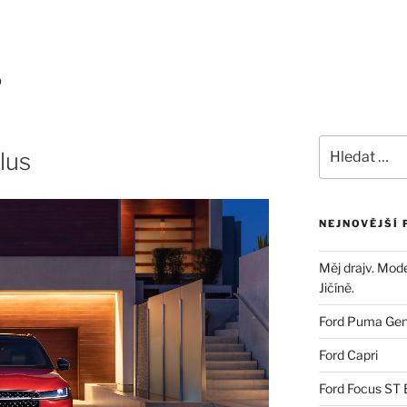
Bronco
Ameriky
Dovozy aut
Servis a služ
D
lus
NEJNOVĚJŠÍ 
Měj drajv. Mod
Jičíně.
Ford Puma Ge
Ford Capri
Ford Focus ST 