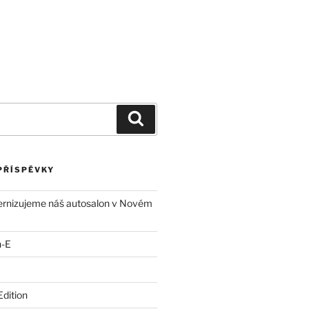
by
Novinky
Kontakt
Dotace EU
PŘÍSPĚVKY
ernizujeme náš autosalon v Novém
n-E
Edition