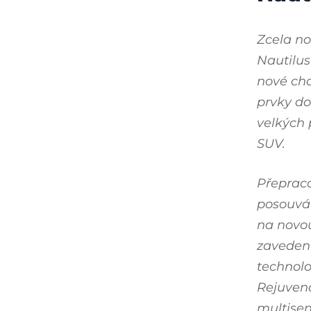
Zcela no
Nautilus
nové cha
prvky do
velkých
SUV.
Přepraco
posouvá
na novo
zaveden
technolo
Rejuven
multise