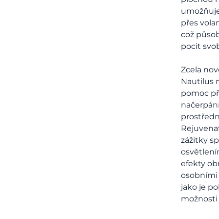
umožňuje
přes volan
což působ
pocit svo
Zcela nov
Nautilus 
pomoc př
načerpán
prostřed
Rejuvenat
zážitky s
osvětlení
efekty ob
osobními
jako je p
možnosti