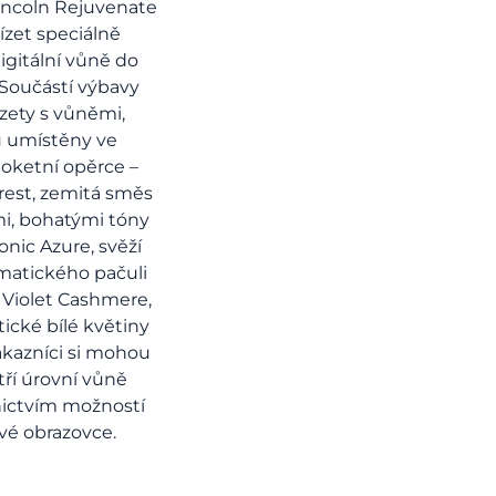
incoln Rejuvenate
zet speciálně
igitální vůně do
. Součástí výbavy
azety s vůněmi,
u umístěny ve
loketní opěrce –
rest, zemitá směs
mi, bohatými tóny
onic Azure, svěží
matického pačuli
a Violet Cashmere,
ické bílé květiny
Zákazníci si mohou
tří úrovní vůně
nictvím možností
vé obrazovce.