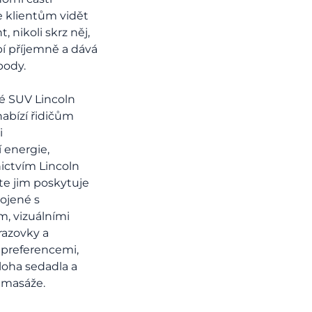
 klientům vidět
t, nikoli skrz něj,
í příjemně a dává
body.
é SUV Lincoln
nabízí řidičům
i
í
energie,
nictvím
Lincoln
e jim poskytuje
pojené s
m, vizuálními
razovky a
 preferencemi,
oloha sedadla a
 masáže.