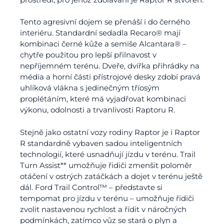
Tento agresivní dojem se přenáší i do černého
interiéru. Standardní sedadla Recaro® mají
kombinaci černé kůže a semiše Alcantara® –
chytře použitou pro lepší přilnavost v
nepříjemném terénu. Dveře, dvířka přihrádky na
média a horní části přístrojové desky zdobí pravá
uhlíková vlákna s jedinečným tříosým
proplétáním, které má vyjadřovat kombinaci
výkonu, odolnosti a trvanlivosti Raptoru R.
Stejně jako ostatní vozy rodiny Raptor je i Raptor
R standardně vybaven sadou inteligentních
technologií, které usnadňují jízdu v terénu. Trail
Turn Assist** umožňuje řidiči zmenšit poloměr
otáčení v ostrých zatáčkách a dojet v terénu ještě
dál. Ford Trail Control™ – představte si
tempomat pro jízdu v terénu – umožňuje řidiči
zvolit nastavenou rychlost a řídit v náročných
podmínkách, zatímco vůz se stará o plyn a