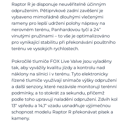
Raptor R je disponuje neuvěřitelně účinným
odpružením. Pětiprvkové zadní zavěšení je
vybaveno mimořádně dlouhými vlečenými
rameny pro lepší udržení polohy nápravy na
nerovném terénu, Panhardovou tyčí a 24“
vinutými pružinami – to vše je optimalizováno
pro vynikající stabilitu při překonávání pouštního
terénu ve vysokých rychlostech.
Pokročilé tlumiče FOX Live Valve jsou vyladěny
tak, aby vyvážily kvalitu jízdy a kontrolu nad
náklony na silnici i v terénu. Tyto elektronicky
řízené tlumiče využívají snímače výšky odpružení
a další senzory, které nezávisle monitorují terénní
podmínky, a to stokrát za sekundu, přičemž
podle toho upravují naladění odpružení. Zdvih kol
13“ vpředu a 14,1“ vzadu usnadňuje výjimečnou
schopnost modelu Raptor R překonávat písek a
kameny.