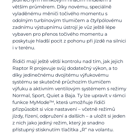
větším průměrem. Díky novému, speciálně
vyladěnému měniči točivého momentu s
odolným turbínovým tlumičem a čtyřpólovému
zadnímu výstupnímu ústrojí je vůz ještě lépe
vybaven pro přenos točivého momentu a
poskytuje hladší pocit z pohonu při jízdě na silnici
i v terénu.
Řidiči mají ještě větší kontrolu nad tím, jak jejich
Raptor R projevuje svůj dodatečný výkon, a to
díky jedinečnému dvojitému výfukovému
systému se skutečně průchozím tlumičem
výfuku a aktivním ventilovým systémem s režimy
Normal, Sport, Quiet a Baja. Ty lze upravit v rámci
funkce MyMode™, která umožňuje řidiči
přizpůsobit si více nastavení – včetně režimů
jízdy, řízení, odpružení a dalších – a uložit si jeden
z nich jako jediný režim, který je snadno
přístupný stisknutím tlačítka „R“ na volantu.