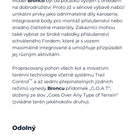
Model
Bronco
byl od počátku vyvíjen s ohledem
na dobrodružství. Proto již v sériové výbavě nabízí
unikátní prvky jako odnímatelné díly karoserie,
integrované body pro montáž příslušenství nebo
snadno čistitelné materiály. Zákazníci mohou
také vybírat ze široké nabídky příslušenství
schváleného Fordem, které je s vozem
maximálně integrované a umožňuje přizpůsobit
jej různým aktivitám.
Propracovaný pohon všech kol a inovativní
terénní technologie včetně systému Trail
™
Control
a až sedmi přepínatelných jízdních
režimů vynesly
Broncu
přídomek „G.O.A.T“,
složený ze slov „Goes Over Any Type of Terrain“
(zvládne terén jakéhokoliv druhu).
Odolný