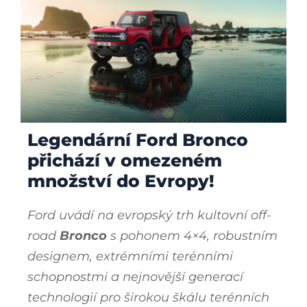
Legendární Ford Bronco
Aktuální nabídka Ford
Bronco
přichází v omezeném
množství do Evropy!
Ford uvádí na evropský trh kultovní off-
road
Bronco
s pohonem 4×4, robustním
designem, extrémními terénními
schopnostmi a nejnovější generací
technologií pro širokou škálu terénních