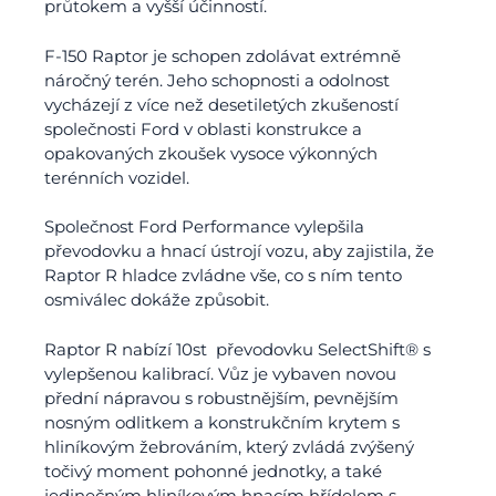
průtokem a vyšší účinností.
F-150 Raptor je schopen zdolávat extrémně
náročný terén. Jeho schopnosti a odolnost
vycházejí z více než desetiletých zkušeností
společnosti Ford v oblasti konstrukce a
opakovaných zkoušek vysoce výkonných
terénních vozidel.
Společnost Ford Performance vylepšila
převodovku a hnací ústrojí vozu, aby zajistila, že
Raptor R hladce zvládne vše, co s ním tento
osmiválec dokáže způsobit.
Raptor R nabízí 10st převodovku SelectShift® s
vylepšenou kalibrací. Vůz je vybaven novou
přední nápravou s robustnějším, pevnějším
nosným odlitkem a konstrukčním krytem s
hliníkovým žebrováním, který zvládá zvýšený
točivý moment pohonné jednotky, a také
jedinečným hliníkovým hnacím hřídelem s