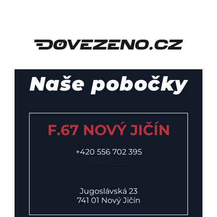
Naše pobočky
F.67 NOVÝ JIČÍN
+420 556 702 395
f67@f67.cz
Jugoslávská 23
741 01 Nový Jičín