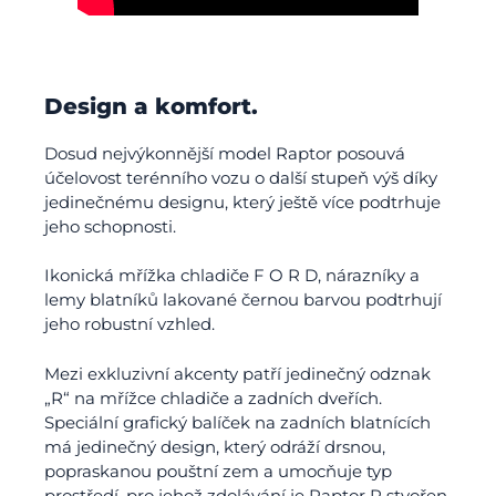
Design a komfort.
Dosud nejvýkonnější model Raptor posouvá
účelovost terénního vozu o další stupeň výš díky
jedinečnému designu, který ještě více podtrhuje
jeho schopnosti.
Ikonická mřížka chladiče F O R D, nárazníky a
lemy blatníků lakované černou barvou podtrhují
jeho robustní vzhled.
Mezi exkluzivní akcenty patří jedinečný odznak
„R“ na mřížce chladiče a zadních dveřích.
Speciální grafický balíček na zadních blatnících
má jedinečný design, který odráží drsnou,
popraskanou pouštní zem a umocňuje typ
prostředí, pro jehož zdolávání je Raptor R stvořen.