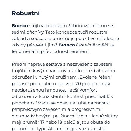
Robustní
Bronco
stojí na ocelovém žebřinovém rámu se
sedmi příčníky. Tato koncepce tvoří robustní
základ a současně umožňuje použít velmi dlouhé
zdvihy pérování, jimž
Bronco
částečně vděčí za
fenomenální průchodnost terénem.
Přední náprava sestává z nezávislého zavěšení
trojúhelníkovými rameny a z dlouhozdvihového
odpružení vinutými pružinami. Zvolené řešení
přináší oproti tuhé nápravě o 20 procent nižší
neodpruženou hmotnost, lepší komfort
odpružení a konzistentní kontakt pneumatik s
povrchem. Vzadu se objevuje tuhá náprava s
pětiprvkovým zavěšením a progresivními
dlouhozdvihovými pružinami. Kola z lehké slitiny
mají průměr 17 nebo 18 palců a jsou obuta do
pneumatik typu All-terrain, jež vozu zajišťují