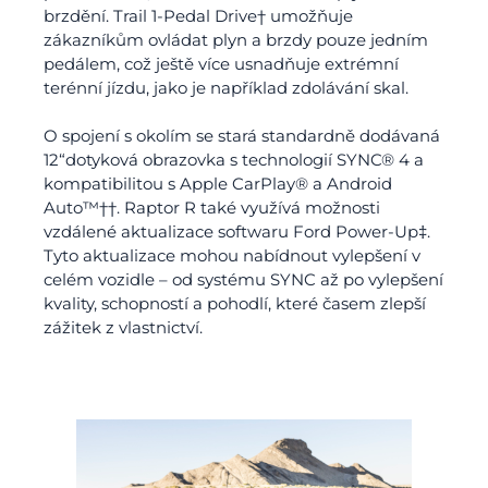
brzdění. Trail 1-Pedal Drive† umožňuje
zákazníkům ovládat plyn a brzdy pouze jedním
pedálem, což ještě více usnadňuje extrémní
terénní jízdu, jako je například zdolávání skal.
O spojení s okolím se stará standardně dodávaná
12“dotyková obrazovka s technologií SYNC® 4 a
kompatibilitou s Apple CarPlay® a Android
Auto™††. Raptor R také využívá možnosti
vzdálené aktualizace softwaru Ford Power-Up‡.
Tyto aktualizace mohou nabídnout vylepšení v
celém vozidle – od systému SYNC až po vylepšení
kvality, schopností a pohodlí, které časem zlepší
zážitek z vlastnictví.