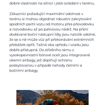
dobré vlastnosti na silnici i jisté ovládání v terénu.
Zákazníci požadující maximální odolnost v
terénu si mohou objednat robustní zakrytování
spodních partií vozu od motoru přes převodovku
a rozvodovku až po palivovou nádrž. Na přání
dodávané boční nástupní lišty jsou natolik odolné,
že se o ně může vůz při překonávání extrémních
překážek opřít. Tažná oka vpředu i vzadu jsou
dobře přístupná. Do střešního rámu z
vysokopevnostní bórové oceli jsou integrované
okenní airbagy, jež doplňují ochranu
poskytovanou v případě nehody čelními a
bočními airbagy.