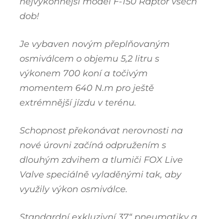
nejvýkonnější model F-150 Raptor všech
dob!
Je vybaven novým přeplňovaným
osmiválcem o objemu 5,2 litru s
výkonem 700 koní a točivým
momentem 640 N.m pro ještě
extrémnější jízdu v terénu.
Schopnost překonávat nerovnosti na
nové úrovni začíná odpružením s
dlouhým zdvihem a tlumiči FOX Live
Valve speciálně vyladěnými tak, aby
využily výkon osmiválce.
Standardní exkluzivní 37“ pneumatiky a