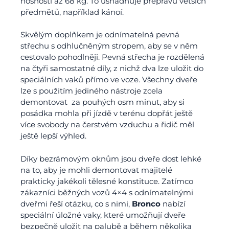
nosností až 68 kg. To usnadňuje přepravu větších
předmětů, například kánoí.
Skvělým doplňkem je odnímatelná pevná
střechu s odhlučněným stropem, aby se v něm
cestovalo pohodlněji. Pevná střecha je rozdělená
na čtyři samostatné díly, z nichž dva lze uložit do
speciálních vaků přímo ve voze. Všechny dveře
lze s použitím jediného nástroje zcela
demontovat za pouhých osm minut, aby si
posádka mohla při jízdě v terénu dopřát ještě
více svobody na čerstvém vzduchu a řidič měl
ještě lepší výhled.
Díky bezrámovým oknům jsou dveře dost lehké
na to, aby je mohli demontovat majitelé
prakticky jakékoli tělesné konstituce. Zatímco
zákazníci běžných vozů 4×4 s odnímatelnými
dveřmi řeší otázku, co s nimi,
Bronco
nabízí
speciální úložné vaky, které umožňují dveře
bezpečně uložit na palubě a během několika