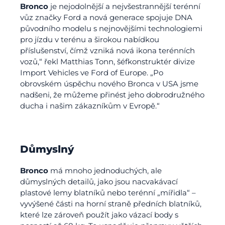
Bronco
je nejodolnější a nejvšestrannější terénní
vůz značky Ford a nová generace spojuje DNA
původního modelu s nejnovějšími technologiemi
pro jízdu v terénu a širokou nabídkou
příslušenství, čímž vzniká nová ikona terénních
vozů,“ řekl Matthias Tonn, šéfkonstruktér divize
Import Vehicles ve Ford of Europe. „Po
obrovském úspěchu nového Bronca v USA jsme
nadšeni, že můžeme přinést jeho dobrodružného
ducha i našim zákazníkům v Evropě.“
Důmyslný
Bronco
má mnoho jednoduchých, ale
důmyslných detailů, jako jsou nacvakávací
plastové lemy blatníků nebo terénní „mířidla“ –
vyvýšené části na horní straně předních blatníků,
které lze zároveň použít jako vázací body s