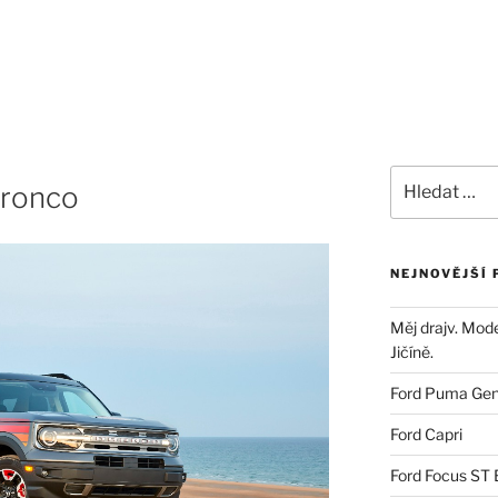
Bronco
Ameriky
Dovozy aut
Servis a služ
Bronco
NEJNOVĚJŠÍ 
Měj drajv. Mod
Jičíně.
Ford Puma Ge
Ford Capri
Ford Focus ST 