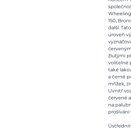
společnos
Wheeling 
150, Bron
další. Tat
úroveň v
vyznačova
červenými
žlutými p
volitelné
také lako
a černé p
mřížek, z
Uvnitř voz
červené a
na palubn
prošívání
Ústřední