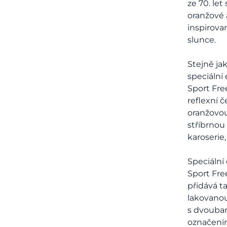
ze 70. let
oranžové 
inspirov
slunce.
Stejně ja
speciální
Sport Fr
reflexní 
oranžovou
stříbrnou
karoserie,
Speciální
Sport Fr
přidává t
lakovanou
s dvouba
označení