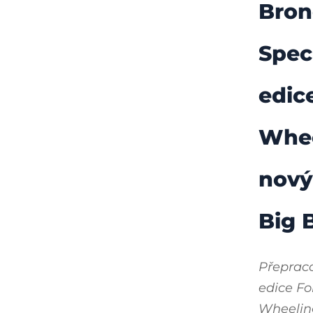
Bron
Spec
edic
Whee
nový
Big 
Přeprac
edice Fo
Wheelin