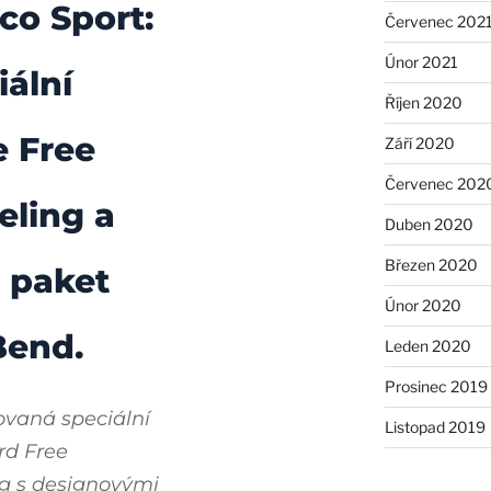
co Sport:
Červenec 202
Únor 2021
iální
Říjen 2020
e Free
Září 2020
Červenec 202
ling a
Duben 2020
Březen 2020
 paket
Únor 2020
Bend.
Leden 2020
Prosinec 2019
ovaná speciální
Listopad 2019
rd Free
g s designovými