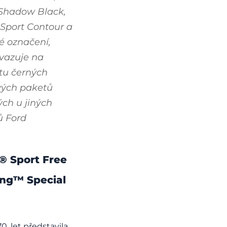
 Shadow Black,
Sport Contour a
é označení,
vazuje na
tu černých
vých paketů
ch u jiných
ů Ford
® Sport Free
ng™ Special
. let představila