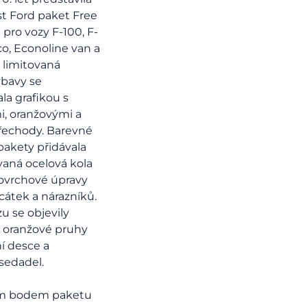
t Ford paket Free
pro vozy F-100, F-
co, Econoline van a
o limitovaná
ýbavy se
la grafikou s
, oranžovými a
řechody. Barevné
 pakety přidávala
vaná ocelová kola
ovrchové úpravy
rcátek a nárazníků.
u se objevily
 oranžové pruhy
í desce a
 sedadel.
m bodem paketu