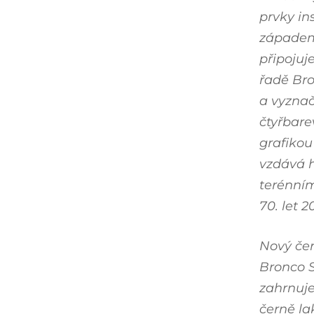
prvky in
západem
připojuj
řadě Bro
a vyznač
čtyřbare
grafikou
vzdává h
terénní
70. let 20
Nový čer
Bronco 
zahrnuj
černě la