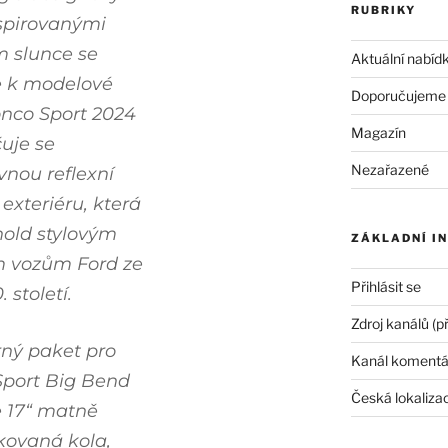
RUBRIKY
spirovanými
 slunce se
Aktuální nabíd
e k modelové
Doporučujeme
nco Sport 2024
Magazín
uje se
Nezařazené
vnou reflexní
 exteriéru, která
old stylovým
ZÁKLADNÍ I
m vozům Ford ze
Přihlásit se
. století.
Zdroj kanálů (p
ný paket pro
Kanál komentá
Sport Big Bend
Česká lokaliza
e 17“ matně
kovaná kola,