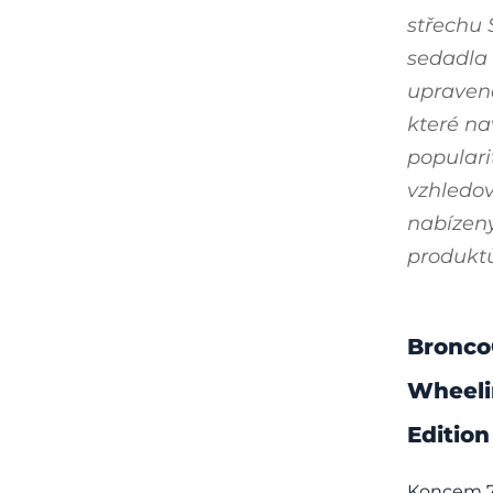
střechu
sedadla 
upraven
které na
populari
vzhledo
nabízený
produkt
Bronco
Wheeli
Edition
Koncem 70