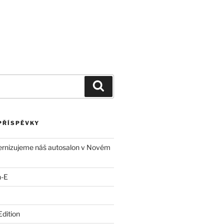
by
Novinky
Kontakt
Dotace EU
PŘÍSPĚVKY
ernizujeme náš autosalon v Novém
n-E
Edition