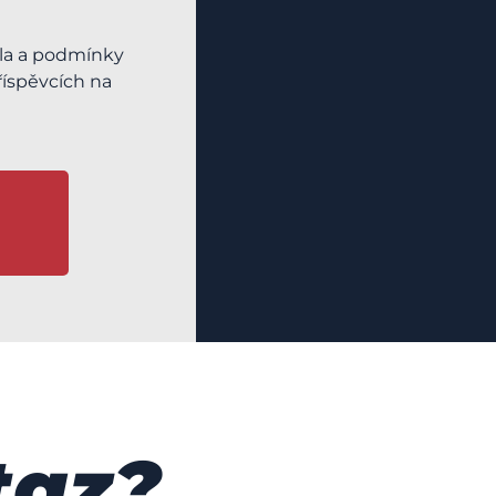
dla a podmínky
říspěvcích na
taz?