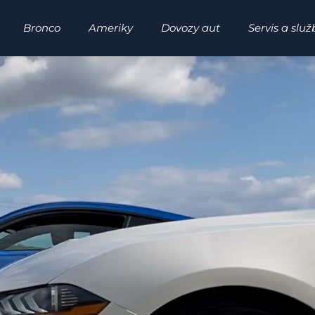
Bronco
Ameriky
Dovozy aut
Servis a služ