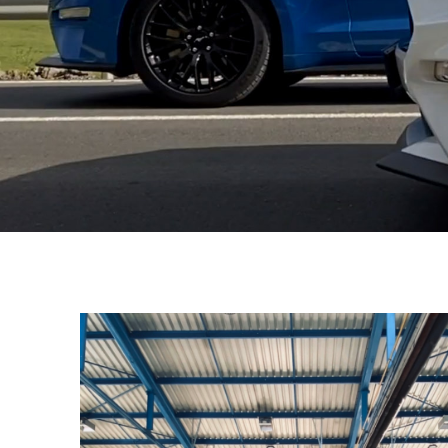
Soutěž
s F67