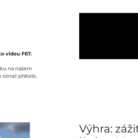
mto
videu F67
.
ěvku na našem
 označ přátele,
Výhra: záži