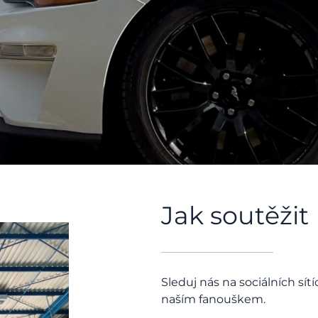
Jak soutěžit
Sleduj nás na sociálních sí
naším fanouškem.