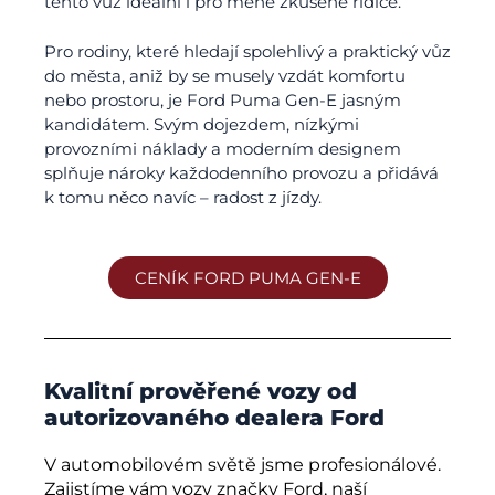
tento vůz ideální i pro méně zkušené řidiče.
Pro rodiny, které hledají spolehlivý a praktický vůz
do města, aniž by se musely vzdát komfortu
nebo prostoru, je Ford Puma Gen-E jasným
kandidátem. Svým dojezdem, nízkými
provozními náklady a moderním designem
splňuje nároky každodenního provozu a přidává
k tomu něco navíc – radost z jízdy.
CENÍK FORD PUMA GEN-E
Kvalitní prověřené vozy od
autorizovaného dealera Ford
V automobilovém světě jsme profesionálové.
Zajistíme vám vozy značky Ford, naší