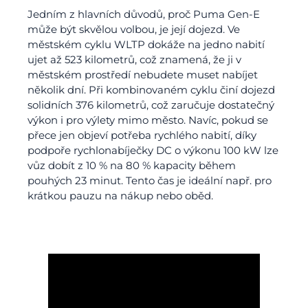
Jedním z hlavních důvodů, proč Puma Gen-E
může být skvělou volbou, je její dojezd. Ve
městském cyklu WLTP dokáže na jedno nabití
ujet až 523 kilometrů, což znamená, že ji v
městském prostředí nebudete muset nabíjet
několik dní. Při kombinovaném cyklu činí dojezd
solidních 376 kilometrů, což zaručuje dostatečný
výkon i pro výlety mimo město. Navíc, pokud se
přece jen objeví potřeba rychlého nabití, díky
podpoře rychlonabíječky DC o výkonu 100 kW lze
vůz dobít z 10 % na 80 % kapacity během
pouhých 23 minut. Tento čas je ideální např. pro
krátkou pauzu na nákup nebo oběd.