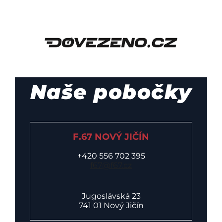
Naše pobočky
F.67 NOVÝ JIČÍN
+420 556 702 395
f67@f67.cz
Jugoslávská 23
741 01 Nový Jičín