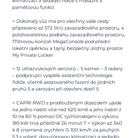
klimatizaci a sedadlo řidiče s masážní a
paměťovou funkcí
> Dokonalý vůz má pro všechny vaše cesty
připraveno až 572 litrů zavazadlového prostoru, 4
polohovatelnou podlahu zavazadlového prostoru,
17litrovou konzoli MegaConsole pod přední
loketní opěrkou a tajný, bezpečný úložný prostor
My Private Locker
> 12 ultrazvukových senzorů – 5 kamer – 3 radary
– podporující vyspělé asistenční technologie
řidiče, včetně asistovaného řazení do jízdních
pruhů 5 a varování při otevření dveří 5
> CAPRI RWD s prodlouženým dojezdem ujede
na jedno nabití více než 620 km6 a jeho nabití z
10 na 80 % pomocí DC rychlonabíjení o výkonu
185 kW trvá přibližně 26 minut 7 > Výkon až 340
k 8 znamená zrychlení 0-100 km/h za pouhých
5,3 s volant, dvouzónovou klimatizaci a sedadlo