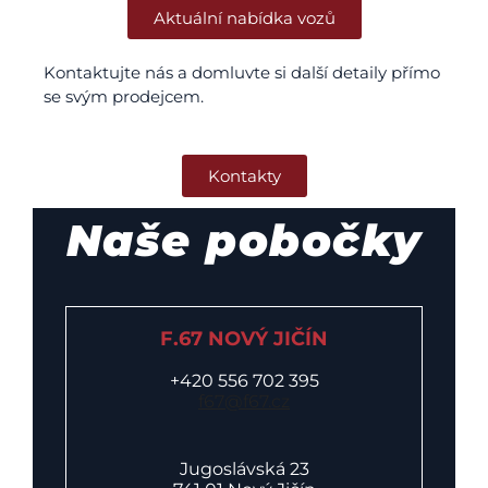
Aktuální nabídka vozů
Kontaktujte nás a domluvte si další detaily přímo
se svým prodejcem.
Kontakty
Naše pobočky
F.67 NOVÝ JIČÍN
+420 556 702 395
f67@f67.cz
Jugoslávská 23