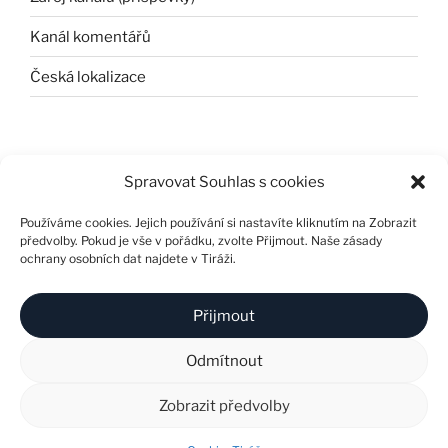
Kanál komentářů
Česká lokalizace
Spravovat Souhlas s cookies
Používáme cookies. Jejich používání si nastavíte kliknutím na Zobrazit
předvolby. Pokud je vše v pořádku, zvolte Přijmout. Naše zásady
ochrany osobních dat najdete v Tiráži.
Přijmout
Odmítnout
© 2024 F67. Všechna práva vyhrazena. Vytvořil:
Plus
Design & Marketing s.r.o.
❘
Tiráž
❘
Soutěž
❘
Zobrazit předvolby
Všeobecné servisní podmínky