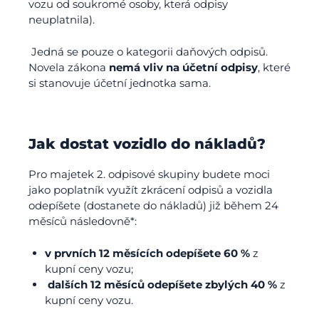
vozu od soukromé osoby, která odpisy
neuplatnila).
Jedná se pouze o kategorii daňových odpisů.
Novela zákona
nemá vliv na účetní odpisy
, které
si stanovuje účetní jednotka sama.
Jak dostat vozidlo do nákladů?
Pro majetek 2. odpisové skupiny budete moci
jako poplatník využít zkrácení odpisů a vozidla
odepíšete (dostanete do nákladů) již během 24
měsíců následovně*:
v prvních 12 měsících odepíšete 60 %
z
kupní ceny vozu;
dalších 12 měsíců odepíšete zbylých 40 %
z
kupní ceny vozu.