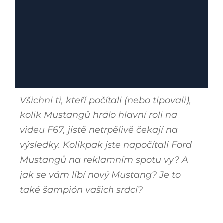
Všichni ti, kteří počítali (nebo tipovali),
kolik Mustangů hrálo hlavní roli na
videu F67, jistě netrpělivě čekají na
výsledky. Kolikpak jste napočítali Ford
Mustangů na reklamním spotu vy? A
jak se vám líbí nový Mustang? Je to
také šampión vašich srdcí?