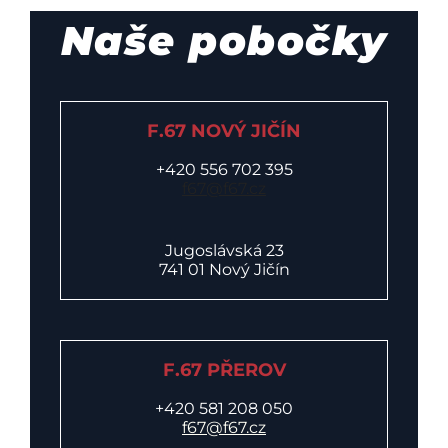
Naše pobočky
F.67 NOVÝ JIČÍN
+420 556 702 395
f67@f67.cz
Jugoslávská 23
741 01 Nový Jičín
F.67 PŘEROV
+420 581 208 050
f67@f67.cz