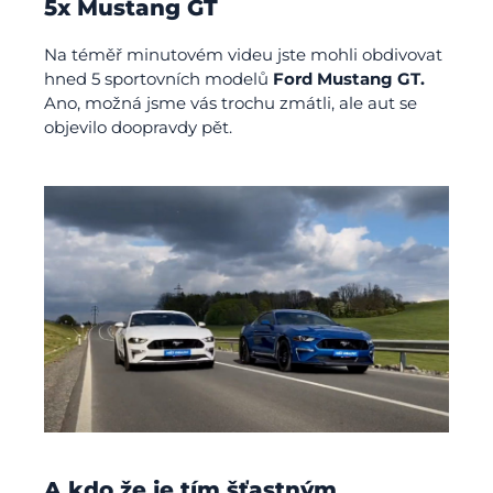
5x Mustang GT
Na téměř minutovém videu jste mohli obdivovat
hned 5 sportovních modelů
Ford Mustang GT.
Ano, možná jsme vás trochu zmátli, ale aut se
objevilo doopravdy pět.
A kdo že je tím šťastným