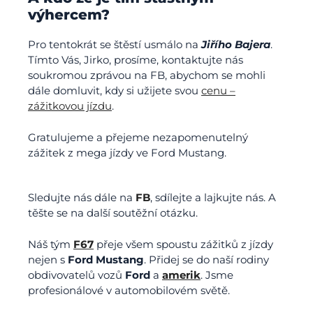
výhercem?
Pro tentokrát se štěstí usmálo na
Jiřího Bajera
.
Tímto Vás, Jirko, prosíme, kontaktujte nás
soukromou zprávou na FB, abychom se mohli
dále domluvit, kdy si užijete svou
cenu –
zážitkovou jízdu
.
Gratulujeme a přejeme nezapomenutelný
zážitek z mega jízdy ve Ford Mustang.
Sledujte nás dále na
FB
, sdílejte a lajkujte nás. A
těšte se na další soutěžní otázku.
Náš tým
F67
přeje všem spoustu zážitků z jízdy
nejen s
Ford Mustang
. Přidej se do naší rodiny
obdivovatelů vozů
Ford
a
amerik
. Jsme
profesionálové v automobilovém světě.