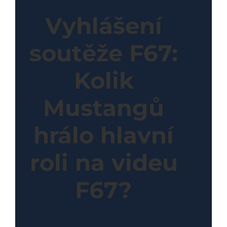
Vyhlášení
soutěže F67:
Kolik
Mustangů
hrálo hlavní
roli na videu
F67?