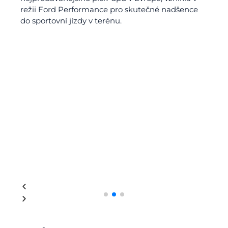
režii Ford Performance pro skutečné nadšence
do sportovní jízdy v terénu.
Ranger
Raptor
3.0 EcoBoost V6 o výkonu 212 kW
Prvn
Více informací