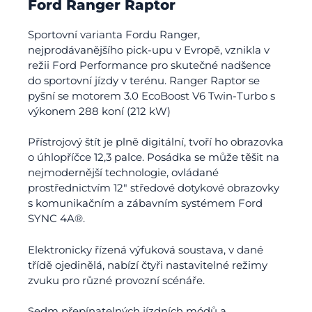
Ford Ranger Raptor
Sportovní varianta Fordu Ranger,
nejprodávanějšího pick-upu v Evropě, vznikla v
režii Ford Performance pro skutečné nadšence
do sportovní jízdy v terénu. Ranger Raptor se
pyšní se motorem 3.0 EcoBoost V6 Twin-Turbo s
výkonem 288 koní (212 kW)
Přístrojový štít je plně digitální, tvoří ho obrazovka
o úhlopříčce 12,3 palce. Posádka se může těšit na
nejmodernější technologie, ovládané
prostřednictvím 12″ středové dotykové obrazovky
s komunikačním a zábavním systémem Ford
SYNC 4A®.
Elektronicky řízená výfuková soustava, v dané
třídě ojedinělá, nabízí čtyři nastavitelné režimy
zvuku pro různé provozní scénáře.
Sedm přepínatelných jízdních módů a