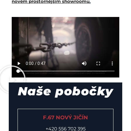
novém prostornějším showroomu
.
Naše pobočky
F.67 NOVÝ JIČÍN
+420 556 702 395