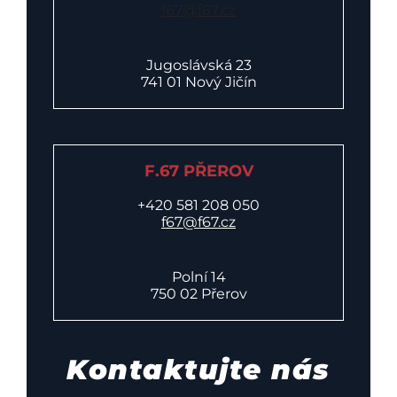
f67@f67.cz
Jugoslávská 23
741 01 Nový Jičín
F.67 PŘEROV
+420 581 208 050
f67@f67.cz
Polní 14
750 02 Přerov
Kontaktujte nás