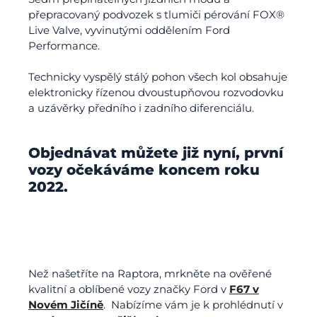
přepracovaný podvozek s tlumiči pérování FOX®
Live Valve, vyvinutými oddělením Ford
Performance.
Technicky vyspělý stálý pohon všech kol obsahuje
elektronicky řízenou dvoustupňovou rozvodovku
a uzávěrky předního i zadního diferenciálu.
Objednávat můžete již nyní, první
vozy očekáváme koncem roku
2022.
Než našetříte na Raptora, mrkněte na ověřené
kvalitní a oblíbené vozy značky Ford v
F67 v
Novém Jičíně
. Nabízíme vám je k prohlédnutí v