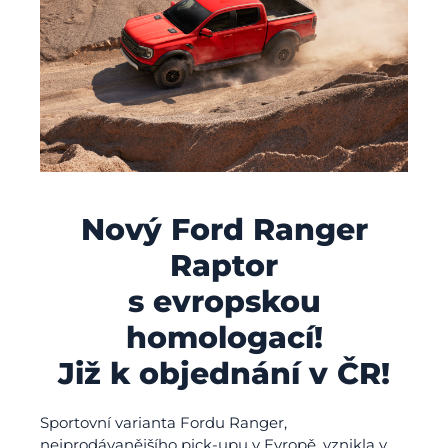
Nový Ford Ranger
Raptor
s evropskou
homologací!
Již k objednání v ČR!
Sportovní varianta Fordu Ranger,
nejprodávanějšího pick-upu v Evropě, vznikla v