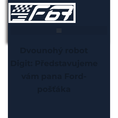
Dvounohý robot
Digit: Představujeme
vám pana Ford-
pošťáka