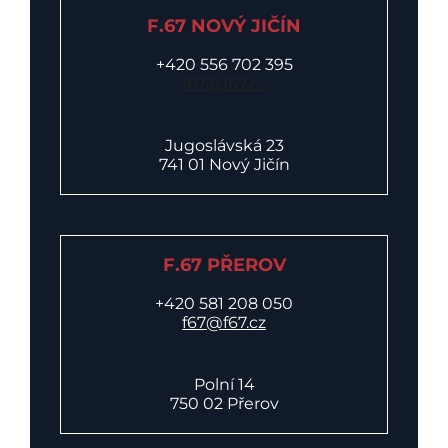
F.67 NOVÝ JIČÍN
+420 556 702 395
f67@f67.cz
Jugoslávská 23
741 01 Nový Jičín
F.67 PŘEROV
+420 581 208 050
f67@f67.cz
Polní 14
750 02 Přerov