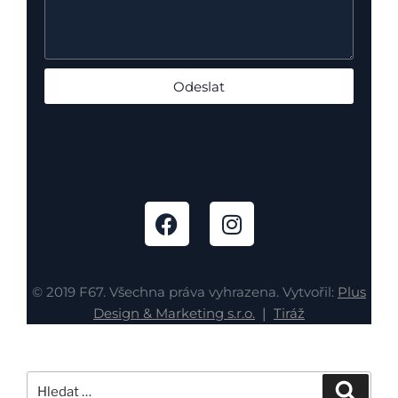
Odeslat
© 2019 F67. Všechna práva vyhrazena. Vytvořil:
Plus
Design & Marketing s.r.o.
❘
Tiráž