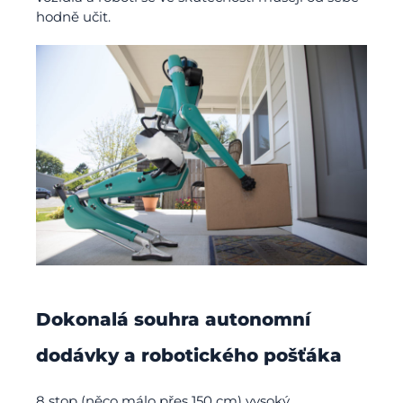
hodně učit.
Dokonalá souhra autonomní
dodávky a robotického pošťáka
8 stop (něco málo přes 150 cm) vysoký