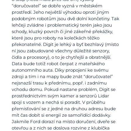
“doručovatel” se dobře vyzná v městském
prostředí. Jeho největší výhodou oproti jiným
podobným robotům jsou dvě dolní končetiny. Tak
lehčeji zvládne i problematický terén jako jsou
schody, kluzký povrch či jiné zákeřné překážky,
které jsou pro roboty na kolečkách těžko
překonatelné. Digit je lehký a byť bezhlavý (místo
ní jsou zabudované všechny důležité senzory,
čidla a procesory), o to je chytřejší a obratnější.
Data bude totiž robot čerpat z mateřského
autonomního auta. Díky propojení ke svému
zdroji a tím i na mapy bude znát “doručovatel”
nejsnazší trasu k přednímu, popř. i zadnímu
vchodu domu. Pokud nastane problém, Digit se
prostřednictvím svým kamer a senzorů Lidar
spojí s vozem a nechá si poradit. V průběhu
přemisťování se z jedné na druhou adresu bude
mít čas dobít si energií ze samořídící dodávky.
Jakmile Ford dorazí na místo doručení, dveře se
otevřou a z nich se doslova rozvine z klubíčka