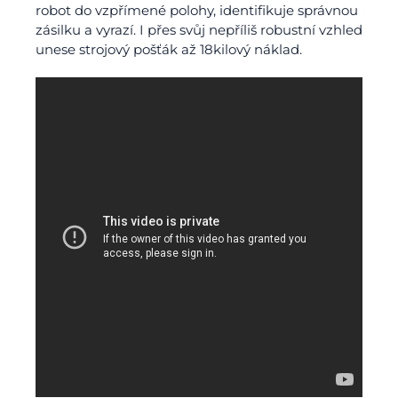
robot do vzpřímené polohy, identifikuje správnou
zásilku a vyrazí. I přes svůj nepříliš robustní vzhled
unese strojový pošťák až 18kilový náklad.