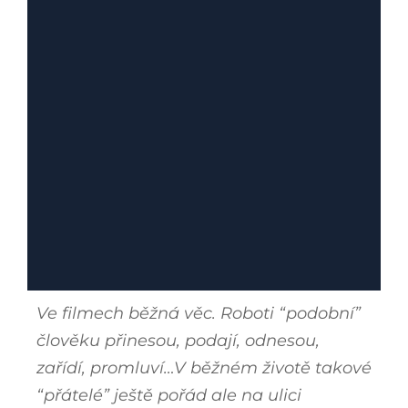
Ve filmech běžná věc. Roboti “podobní”
člověku přinesou, podají, odnesou,
zařídí, promluví…V běžném životě takové
“přátelé” ještě pořád ale na ulici