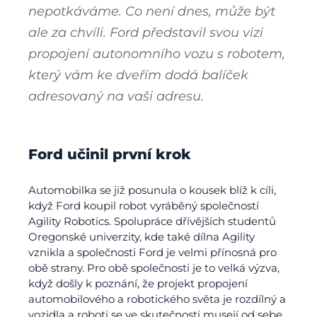
nepotkáváme. Co není dnes, může být
ale za chvíli. Ford představil svou vizi
propojení autonomního vozu s robotem,
který vám ke dveřím dodá balíček
adresovaný na vaši adresu.
Ford učinil první krok
Automobilka se již posunula o kousek blíž k cíli,
když Ford koupil robot vyráběný společností
Agility Robotics. Spolupráce dřívějších studentů
Oregonské univerzity, kde také dílna Agility
vznikla a společnosti Ford je velmi přínosná pro
obě strany. Pro obě společnosti je to velká výzva,
když došly k poznání, že projekt propojení
automobilového a robotického světa je rozdílný a
vozidla a roboti se ve skutečnosti musejí od sebe