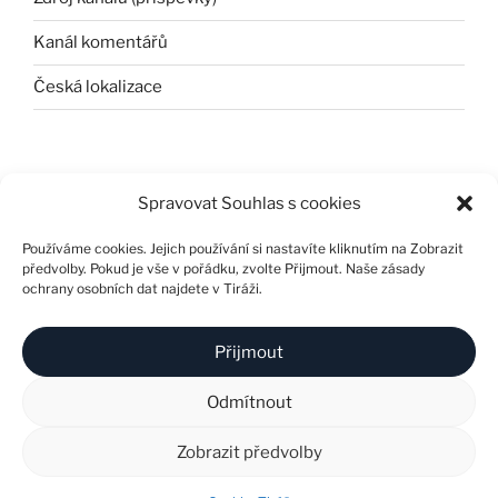
Kanál komentářů
Česká lokalizace
Spravovat Souhlas s cookies
Používáme cookies. Jejich používání si nastavíte kliknutím na Zobrazit
předvolby. Pokud je vše v pořádku, zvolte Přijmout. Naše zásady
ochrany osobních dat najdete v Tiráži.
Přijmout
Odmítnout
© 2024 F67. Všechna práva vyhrazena. Vytvořil:
Plus
Design & Marketing s.r.o.
❘
Tiráž
❘
Soutěž
❘
Zobrazit předvolby
Všeobecné servisní podmínky