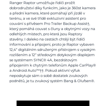
Ranger Raptor umožňuje řidiči prožít
dobrodružství díky funkcím, jako je 360st kamera
a přední kamera, které pomáhají při jízdě v
terénu, a ve své třídě exkluzivní asistent pro
couvání s přívěsem Pro Trailer Backup Assist†,
který pomáhá couvat s čluny a obytnými vozy na
odlehlých místech, pro která jsou Raptory
stavěny. I daleko na cestách chtějí být řidiči
informováni a připojeni, proto je Raptor vybaven
12,4“ digitálním sdruženým přístrojem s vysokým
rozlišením a 12“ středovým dotykovým displejem
se systémem SYNC® 4A, bezdrátovým
připojením k chytrým telefonům Apple CarPlay®
a Android Auto™††. Pokud aktivní výfuk
neposkytuje sám o sobě dostatek zvukových
podnětů, je tu zvukový systém Bang & Olufsen®.