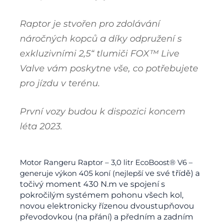
Raptor je stvořen pro zdolávání
náročných kopců a díky odpružení s
exkluzivními 2,5“ tlumiči FOX™ Live
Valve vám poskytne vše, co potřebujete
pro jízdu v terénu.
První vozy budou k dispozici koncem
léta 2023.
Motor Rangeru Raptor – 3,0 litr EcoBoost® V6 –
generuje výkon 405 koní (nejlepší
ve své třídě)
a
točivý moment 430 N.m ve spojení s
pokročilým systémem pohonu všech kol,
novou elektronicky řízenou dvoustupňovou
převodovkou (na přání) a předním a zadním