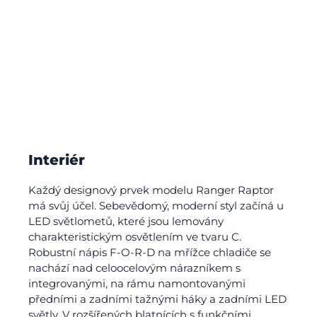
Interiér
Každý designový prvek modelu Ranger Raptor
má svůj účel. Sebevědomý, moderní styl začíná u
LED světlometů, které jsou lemovány
charakteristickým osvětlením ve tvaru C.
Robustní nápis F-O-R-D na mřížce chladiče se
nachází nad celoocelovým nárazníkem s
integrovanými, na rámu namontovanými
předními a zadními tažnými háky a zadními LED
světly. V rozšířených blatnících s funkčními