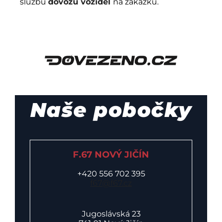
službu
dovozu vozidel
na zakázku.
Naše pobočky
F.67 NOVÝ JIČÍN
+420 556 702 395
f67@f67.cz
Jugoslávská 23