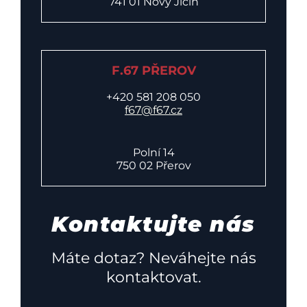
741 01 Nový Jičín
F.67 PŘEROV
+420 581 208 050
f67@f67.cz
Polní 14
750 02 Přerov
Kontaktujte nás
Máte dotaz? Neváhejte nás
kontaktovat.