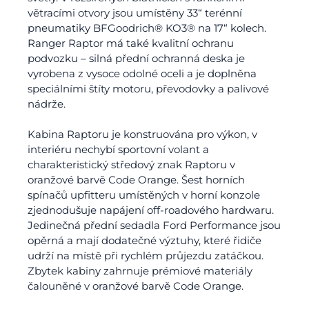
větracími otvory jsou umístěny 33“ terénní
pneumatiky BFGoodrich® KO3® na 17“ kolech.
Ranger Raptor má také kvalitní ochranu
podvozku – silná přední ochranná deska je
vyrobena z vysoce odolné oceli a je doplněna
speciálními štíty motoru, převodovky a palivové
nádrže.
Kabina Raptoru je konstruována pro výkon, v
interiéru nechybí sportovní volant a
charakteristický středový znak Raptoru v
oranžové barvě Code Orange. Šest horních
spínačů upfitteru umístěných v horní konzole
zjednodušuje napájení off-roadového hardwaru.
Jedinečná přední sedadla Ford Performance jsou
opěrná a mají dodatečné výztuhy, které řidiče
udrží na místě při rychlém průjezdu zatáčkou.
Zbytek kabiny zahrnuje prémiové materiály
čalouněné v oranžové barvě Code Orange.