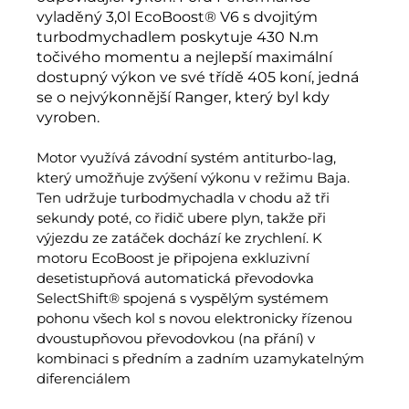
vyladěný 3,0l EcoBoost® V6 s dvojitým
turbodmychadlem poskytuje 430 N.m
točivého momentu a nejlepší maximální
dostupný výkon ve své třídě 405 koní, jedná
se o nejvýkonnější Ranger, který byl kdy
vyroben.
Motor využívá závodní systém antiturbo-lag,
který umožňuje zvýšení výkonu v režimu Baja.
Ten udržuje turbodmychadla v chodu až tři
sekundy poté, co řidič ubere plyn, takže při
výjezdu ze zatáček dochází ke zrychlení. K
motoru EcoBoost je připojena exkluzivní
desetistupňová automatická převodovka
SelectShift® spojená s vyspělým systémem
pohonu všech kol s novou elektronicky řízenou
dvoustupňovou převodovkou (na přání) v
kombinaci s předním a zadním uzamykatelným
diferenciálem