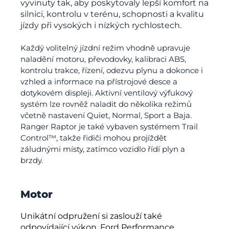
vyvinuty tak, aby poskytovaly lepší komfort na
silnici, kontrolu v terénu, schopnosti a kvalitu
jízdy při vysokých i nízkých rychlostech.
Každý volitelný jízdní režim vhodně upravuje
naladění motoru, převodovky, kalibraci ABS,
kontrolu trakce, řízení, odezvu plynu a dokonce i
vzhled a informace na přístrojové desce a
dotykovém displeji. Aktivní ventilový výfukový
systém lze rovněž naladit do několika režimů
včetně nastavení Quiet, Normal, Sport a Baja.
Ranger Raptor je také vybaven systémem Trail
Control™, takže řidiči mohou projíždět
záludnými místy, zatímco vozidlo řídí plyn a
brzdy.
Motor
Unikátní odpružení si zaslouží také
odpovídající výkon. Ford Performance