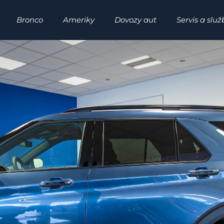
Bronco
Ameriky
Dovozy aut
Servis a služ