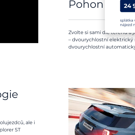
Pohon 4x4
Zvolte si sami dle terénu 
– dvourychlostní elektrický
dvourychlostní automatický
ogie
lujezdců, ale i
plorer ST