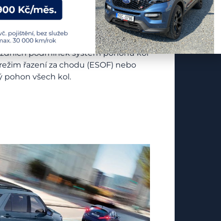
a jízdních podmínek systém pohonu kol
 režim řazení za chodu (ESOF) nebo
 pohon všech kol.