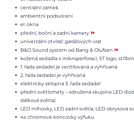
centrální zámek
ambientní podsvícení
el. okna
⏩
přední, boční a zadní kamery
univerzální otvírač garážových vrat
⏩
B&O Sound system od Bang & Olufsen
kožená sedadla s mikroperforací, ST logo, stříb
1. řada sedadel je ventilovaná a vyhřívaná
2. řada sedadel je vyhřívaná
elektricky sklopná 3. řada sedadel
přední světlomety – sdružená skupina LED diod
dálková světla)
LED mlhovky, LED zadní světla, LED obrysová sv
4x chromové koncovky výfuku