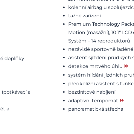
kolenní airbag u spolujezd
tažné zařízení
Premium Technology Packag
Motion (masážní), 10,1″ LC
Systém – 14 reproduktorů
nezávislé sportovně laděné
asistent sjíždění prudkých
rné doplňky
⏩
detekce mrtvého úhlu
systém hlídání jízdních pr
předkolizní asistent s fun
 (potkávací a
bezdrátové nabíjení
⏩
adaptivní tempomat
ětla
panoramatická střecha