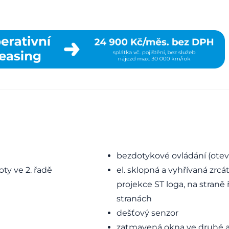
bezdotykové ovládání (otevír
ty ve 2. řadě
el. sklopná a vyhřívaná zrc
projekce ST loga, na straně
stranách
dešťový senzor
zatmavená okna ve druhé a 