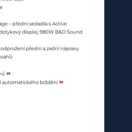
ce
e – přední sedadla s Active
D dotykový displej, 980W B&O Sound
 odpružení přední a zadní nápravy
 svahů
⏩
uhů
⏩
kcí automatického brždění