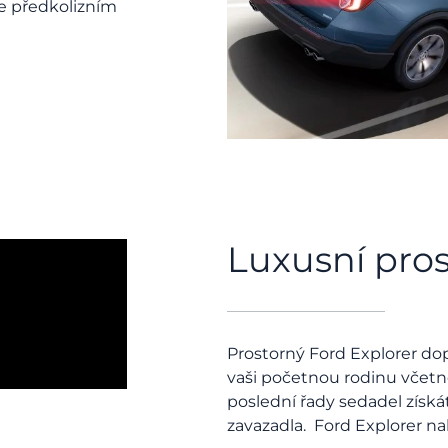
e předkolizním
Luxusní pros
Prostorný Ford Explorer do
vaši početnou rodinu včetn
poslední řady sedadel získ
zavazadla. Ford Explorer na