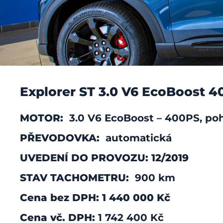
Explorer ST 3.0 V6 EcoBoost 4
MOTOR:
3.0 V6 EcoBoost – 400PS, po
PŘEVODOVKA:
automatická
UVEDENÍ DO PROVOZU: 12/2019
Explorer ST 3.
STAV TACHOMETRU:
900 km
Cena bez DPH: 1 440 000 Kč
7místné SUV, které vás podrží v každé sit
Cena vč. DPH:
1 742 400 Kč