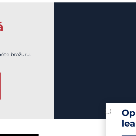
á
něte brožuru.