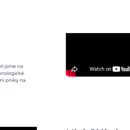
li jsme na
chnologické
mi prvky na