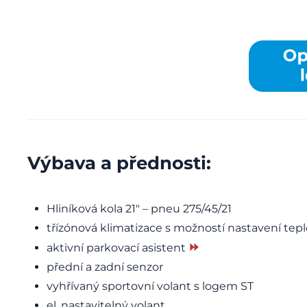
Více informací
Výbava a přednosti:
Hliníková kola 21″ – pneu 275/45/21
třízónová klimatizace s možností nastavení teplo
⏩
aktivní parkovací asistent
přední a zadní senzor
vyhřívaný sportovní volant s logem ST
el. nastavitelný volant