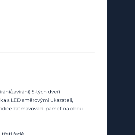
ání/zavírání) 5-tých dveří
átka s LED směrovými ukazateli,
 řidiče zatmavovací, paměť na obou
třetí řadě