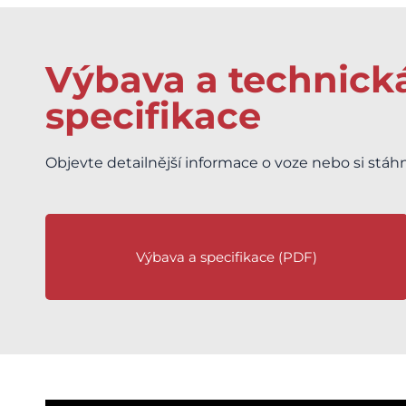
Výbava a technick
specifikace
Objevte detailnější informace o voze nebo si stáh
Výbava a specifikace (PDF)