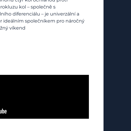
prokluzu kol – společně s
ho diferenciálu – je univerzální a
or ideálním společníkem pro náročný
užný víkend