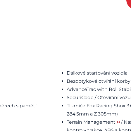
Dálkové startování vozidla
Bezdotykové otvírání korby
AdvanceTrac with Roll Stabil
SecuriCode / Otevírání vozu
směrech s pamětí
Tlumiče Fox Racing Shox 3.
284,5mm a Z 305mm)
Terrain Management
⏩
/ Na
kontroly trakce, ABS a kontr