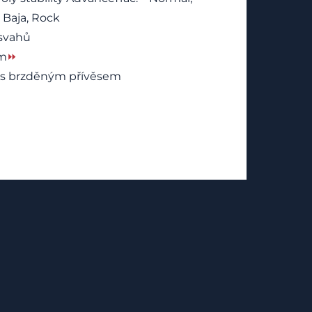
 Baja, Rock
 svahů
em
⏩
a s brzděným přívěsem