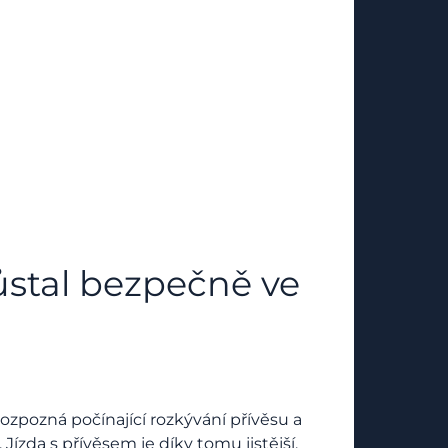
ůstal bezpečně ve
rozpozná počínající rozkývání přívěsu a
 Jízda s přívěsem je díky tomu jistější.