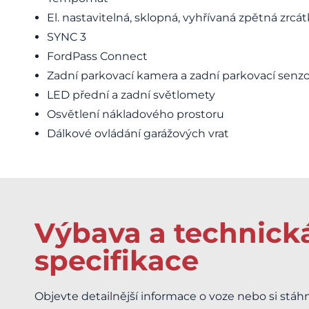
El. nastavitelná, sklopná, vyhřívaná zpětná zrcá
SYNC 3
FordPass Connect
Zadní parkovací kamera a zadní parkovací senz
LED přední a zadní světlomety
Osvětlení nákladového prostoru
Dálkové ovládání garážových vrat
Výbava a technick
specifikace
Objevte detailnější informace o voze nebo si stáh