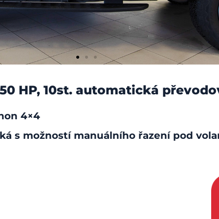
or
450 HP, 10st. automatická převod
ohon 4×4
ká s možností manuálního řazení pod vol