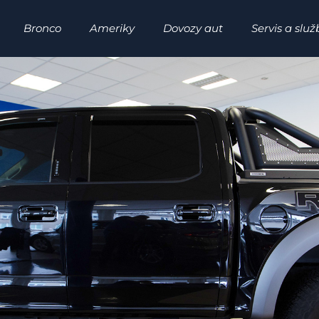
Bronco
Ameriky
Dovozy aut
Servis a služ