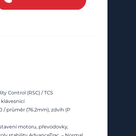
ity Control (RSC) / TCS
 klávesnicí
0 / průměr (76.2mm), zdvih (P
stavení motoru, převodovky,
oly stability AdvanceTrac. – Normal,