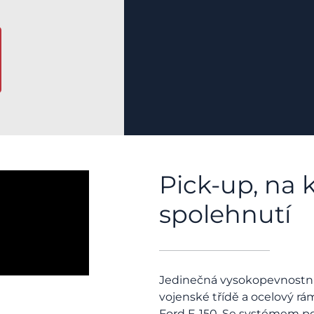
Pick-up, na k
spolehnutí
Jedinečná vysokopevnostní k
vojenské třídě a ocelový rám
Ford F-150. Se systémem po