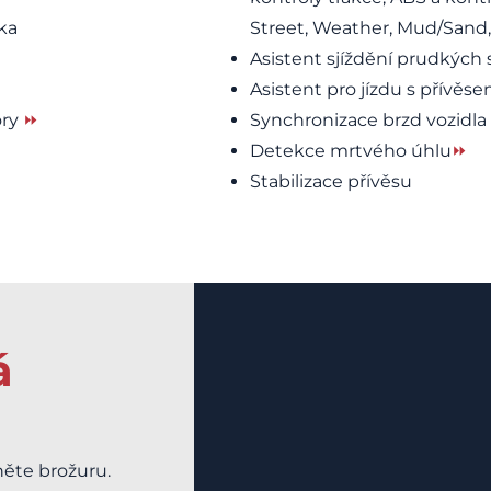
tka
Street, Weather, Mud/Sand,
Asistent sjíždění prudkých
Asistent pro jízdu s přívěs
ory
⏩
Synchronizace brzd vozidl
Detekce mrtvého úhlu
⏩
Stabilizace přívěsu
á
něte brožuru.