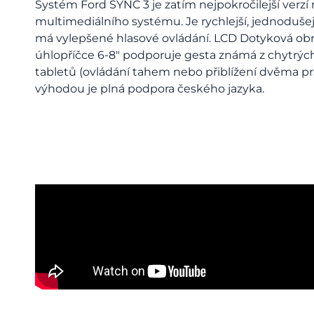
Systém Ford SYNC 3 je zatím nejpokročilejší verzí
multimediálního systému. Je rychlejší, jednodušej
má vylepšené hlasové ovládání. LCD Dotyková ob
úhlopříčce 6-8″ podporuje gesta známá z chytrých
tabletů (ovládání tahem nebo přiblížení dvěma prs
výhodou je plná podpora českého jazyka.