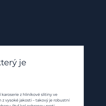
terý je
aroserie z hliníkové slitiny ve
 z vysoké jakosti – takový je robustní
honu čtyř kol ochranou proti