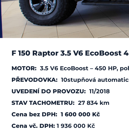
Ford F-150 Rapt
F 150 Raptor 3.5 V6 EcoBoost 
MOTOR:
3.5 V6 EcoBoost – 450 HP, p
Jedinečný Ford, jedinečný pick-up
PŘEVODOVKA:
10stupňová automatic
UVEDENÍ DO PROVOZU:
11/2018
Více informací
STAV TACHOMETRU:
27 834 km
Cena bez DPH: 1 600 000 Kč
Cena vč. DPH:
1 936 000 Kč