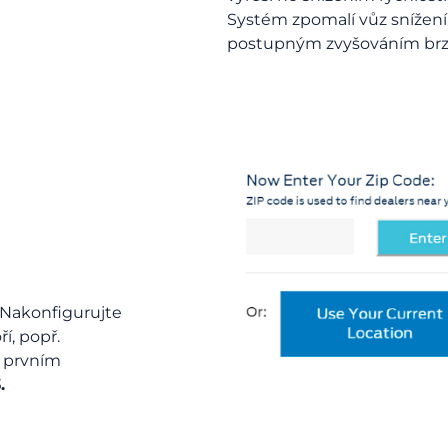
Systém zpomalí vůz sníže
postupným zvyšováním brzd
 Nakonfigurujte
í, popř.
i prvním
.