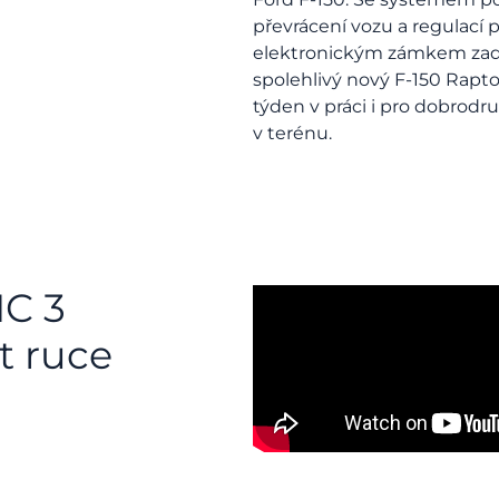
převrácení vozu a regulací 
elektronickým zámkem zadní
spolehlivý nový F-150 Rapt
týden v práci i pro dobrodr
v terénu.
NC 3
t ruce